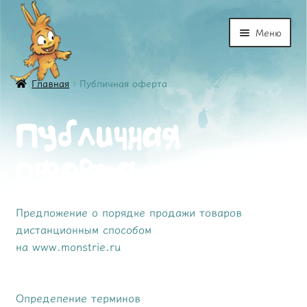
Перейти
Перейти
Меню
к
к
навигации
содержимому
Книга
Главная
Публичная оферта
Персонажи
Публичная
Купить
оферта
Трейлер
Отзывы
Предложение о порядке продажи товаров
дистанционным способом
на www.monstrie.ru
Товары
Создатели
Определение терминов