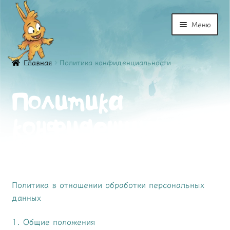
Перейти
Перейти
Меню
к
к
навигации
содержимому
Книга
Главная
Политика конфиденциальности
Персонажи
Политика
Купить
конфиденциально
Трейлер
сти
Отзывы
Политика в отношении обработки персональных
Товары
данных
Создатели
1. Общие положения